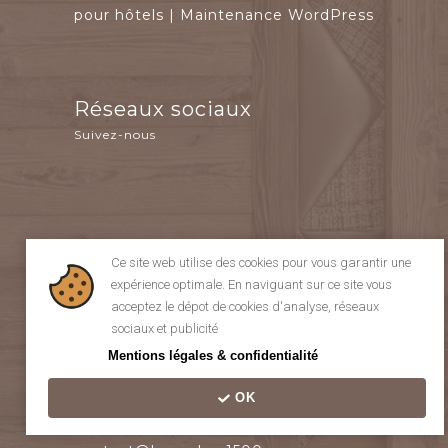
pour hôtels
|
Maintenance WordPress
Réseaux sociaux
Suivez-nous
Ce site web utilise des cookies pour vous garantir une 
expérience optimale. En naviguant sur ce site vous 
acceptez le dépot de cookies d'analyse, réseaux 
Contact
sociaux et publicité
Contactez-nous
Mentions légales & confidentialité
+33(0)4 50 34 20 88
OK