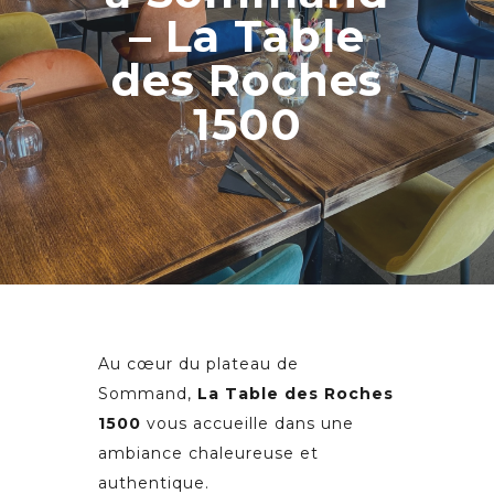
– La Table
des Roches
1500
Au cœur du plateau de
Sommand,
La Table des Roches
1500
vous accueille dans une
ambiance chaleureuse et
authentique.