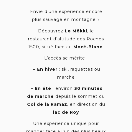
Envie d’une expérience encore
plus sauvage en montagne ?
Découvrez
Le M
ö
kki
, le
restaurant d’altitude des Roches
1500, situé face au
Mont-Blanc
.
L’accès se mérite :
– En hiver
: ski, raquettes ou
marche
– En été
: environ
30 minutes
de marche
depuis le sommet du
Col de la Ramaz
, en direction du
lac de Roy
Une expérience unique pour
manger face à l’un des plus beaux