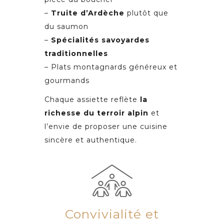
–
Truite d
’
Ard
è
che
plutôt que
du saumon
–
Spé
cialit
és savoyardes
traditionnelles
– Plats montagnards généreux et
gourmands
Chaque assiette reflète
la
richesse du terroir alpin
et
l’envie de proposer une cuisine
sincère et authentique.
Convivialité et